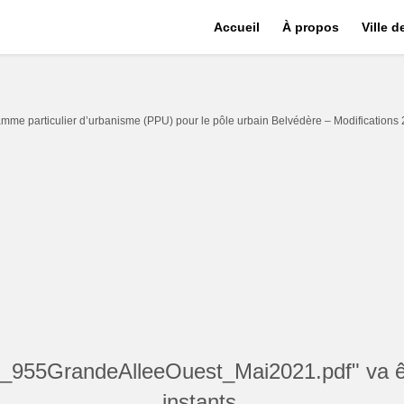
Accueil
À propos
Ville 
mme particulier d’urbanisme (PPU) pour le pôle urbain Belvédère – Modifications
955GrandeAlleeOuest_Mai2021.pdf" va êt
instants.